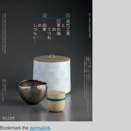
Bookmark the
permalink
.