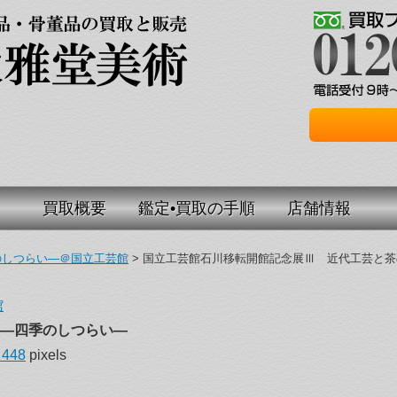
買取概要
鑑定•買取の手順
店舗情報
のしつらい―＠国立工芸館
>
国立工芸館石川移転開館記念展Ⅲ 近代工芸と茶
館
―四季のしつらい―
 448
pixels