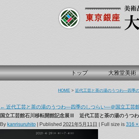
トップ
大雅堂美術
HOME
>
近代工芸と茶の湯のうつわ―四季
←
近代工芸と茶の湯のうつわ―四季のしつらい―＠国立工芸
国立工芸館石川移転開館記念展Ⅲ 近代工芸と茶の湯のうつわ
By
kanrisuruhito
|
Published
2021年5月11日
| Full size is
316 ×