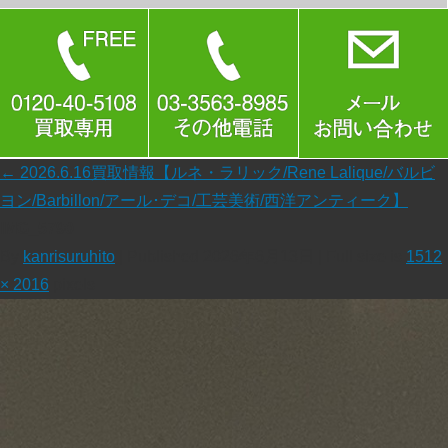
←
2026.6.16買取情報【ルネ・ラリック/Rene Lalique/バルビ
ヨン/Barbillon/アール･デコ/工芸美術/西洋アンティーク】
IMG_5790
By
kanrisuruhito
|
Published
2026年6月13日
| Full size is
1512
× 2016
pixels