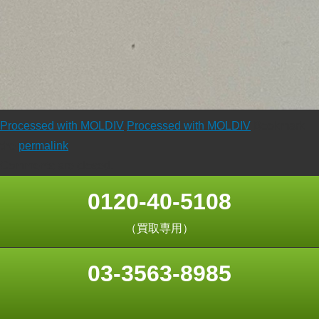
Processed with MOLDIV
Processed with MOLDIV
Bookmark
the
permalink
.
Comments are closed.
0120-40-5108
（買取専用）
03-3563-8985