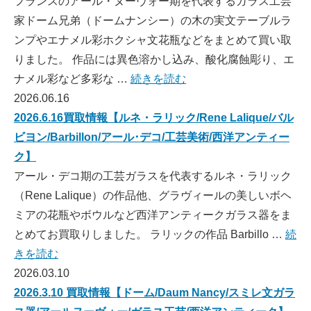
フランスのアール・ヌーヴォー期を代表するガラス工芸
家ドーム兄弟（ドームナンシー）の木の実文テーブルラ
ンプやエナメル彩ホクシャ文花瓶などをまとめて買い取
りました。 作品には異色溶かし込み、酸化腐蝕彫り、エ
ナメル彩など多彩な …
続きを読む
2026.06.16
2026.6.16買取情報【ルネ・ラリック/Rene Lalique/バル
ビヨン/Barbillon/アール･デコ/工芸美術/西洋アンティー
ク】
アール・デコ期の工芸ガラスを代表するルネ・ラリック
（Rene Lalique）の作品他、グラヴィールの美しいボヘ
ミアの花瓶やボウルなど西洋アンティークガラス器をま
とめてお買取りしました。 ラリックの作品 Barbillo …
続
きを読む
2026.03.10
2026.3.10 買取情報【ドーム/Daum Nancy/スミレ文ガラ