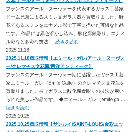
ス器/アールヌーヴォー/ガラス工芸/西洋アンティーク】
フランスのアール・ヌーヴォーを代表するガラス工芸家
ドーム兄弟によるスミレ文ガラス器を買取りました。野
花であるスミレをエナメル彩で丁寧に描いた可憐な作品
です。 作品には異色溶かし込み、酸化腐蝕彫り、エナメ
ル彩など多彩な技法 …
続きを読む
2025.11.18
2025.11.18買取情報【エミール・ガレ/アール・ヌーヴォ
ー/クレマチス文花瓶/西洋アンティーク】
フランスのアール・ヌーヴォー期に活躍したガラス工芸
家エミール・ガレ（Emile Galle）のクレマチス文花瓶を
買取りました。被せガラスに酸化腐食彫りの技法が用い
られた美しい作品です。 ◆エミール・ガレ（emile ga …
続きを読む
2025.10.25
2025.10.25買取情報【サンルイ/SAINT-LOUIS/金彩エッ