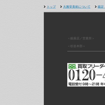
トップ
大雅堂美術について
鑑定
＜銀座店／営業所＞
＜杉並本部＞