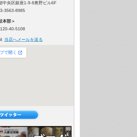
都中央区銀座1-9-8奥野ビル6F
 03-3563-8985
並本部＞
 0120-40-5108
il:
当店へメールを送る