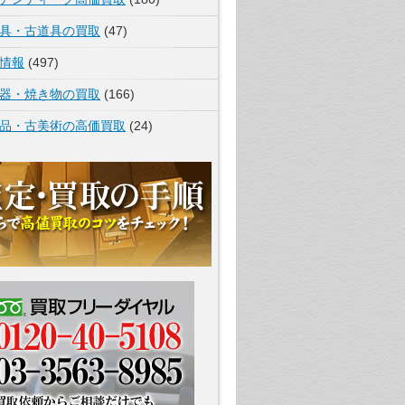
具・古道具の買取
(47)
情報
(497)
器・焼き物の買取
(166)
品・古美術の高価買取
(24)