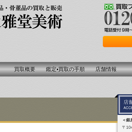
買取概要
鑑定•買取の手順
店舗情報
＜銀
〒104