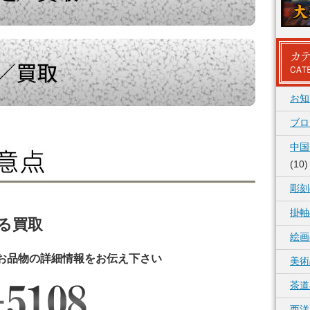
お知
ブロ
中国
(10)
彫刻
掛軸
る買取
絵画
お品物の詳細情報をお伝え下さい
美術
茶道
西洋