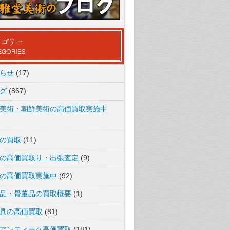
らせ
(17)
グ
(867)
美術・朝鮮美術の高価買取実施中
の買取
(11)
の高価買取り・出張査定
(9)
の高価買取実施中
(92)
品・骨董品の買取概要
(1)
具の高価買取
(81)
アンティーク高価買取
(181)