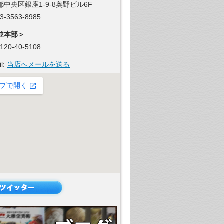
都中央区銀座1-9-8奥野ビル6F
 03-3563-8985
並本部＞
 0120-40-5108
il:
当店へメールを送る