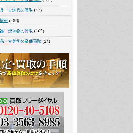
具・古道具の買取
(47)
情報
(498)
器・焼き物の買取
(166)
品・古美術の高価買取
(24)