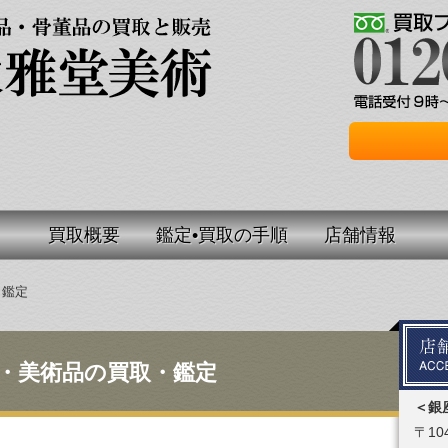
買取概要
鑑定•買取の手順
店舗情報
・鑑定
・美術品の買取・鑑定
＜銀
〒104