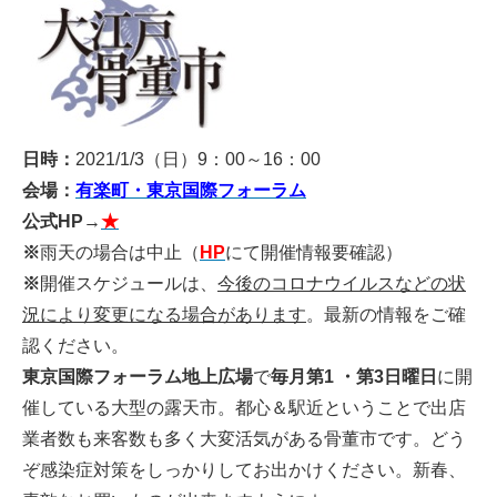
日時：
2021/1/3（日）9：00～16：00
会場：
有楽町・東京国際フォーラム
公式HP
→
★
※
雨天の場合は中止（
HP
にて開催情報要確認）
※
開催スケジュールは、
今後のコロナウイルスなどの状
況により変更になる場合があります
。最新の情報をご確
認ください。
東京国際フォーラム地上広場
で
毎月第1 ・第3日曜日
に開
催している大型の露天市。都心＆駅近ということで出店
業者数も来客数も多く大変活気がある骨董市です。どう
ぞ感染症対策をしっかりしてお出かけください。新春、