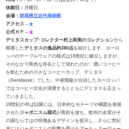
休館日：
月曜日
会場：
群馬県立近代美術館
アクセス
→
★
公式ＨＰ
→
★
デミタスカップ･コレクター村上和美のコレクション
から
精選した
デミタスの逸品約380点
を紹介します。ヨーロ
ッパのテーブルウェアの様式は19世紀に確立しますが、
そのなかで異色な存在として現れたのが、濃いコーヒー
を飲むための小さなコーヒーカップ、デミタス
（Demitasse）でした。中産階級が台頭したヨーロッパ
ではコーヒー文化が浸透するとともにデミタスも広まっ
ていきました。
19世紀の半ば以降には、日本的なモチーフや構図を発展
させた
ジャポニスム様式
が異彩を放ち、欧州の名窯がそ
の国ならではの特徴あるデザインを提示し、さらに世紀
末にはジャポニスムの影響を受けたアール・ヌーヴォー