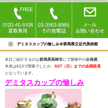
デミタスカップの愉しみ＠群馬県立近代美術館
本日ご紹介するのは
群馬県高崎市
にて開催中の
企画展
。
本来は6/13で閉幕でしたが、
6/27（日）までの会期延長
となっています。
デミタスカップの愉しみ