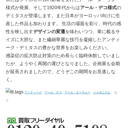
様式が発展、そして1920年代からは
アール・デコ様式
の
デミタスが登場します。また日本がヨーロッパ向けに生
産した作品も加わります。 生活の場面を彩り、時代の感
性を映し出す
デザインの変遷
を味わいつつ、掌に載るサ
イズに大胆な、また繊細華麗な技巧を凝縮したアンティ
ーク・デミタスの豊かな世界をお楽しみください。
感染症の拡大防止対策のため長らく臨時休館していまし
たが、ようやく再開の運びとなりました。企画展も会期
が延長されましたので、どうぞこの期間をお見逃しな
く。
アンティーク
アール・デコ
アール・ヌーヴォー
ジャポニズム
な
ど