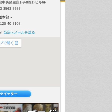
都中央区銀座1-9-8奥野ビル6F
 03-3563-8985
並本部＞
 0120-40-5108
il:
当店へメールを送る