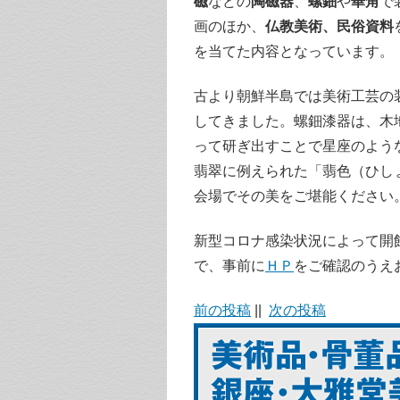
磁
などの
陶磁器
、
螺鈿
や
華角
で
画のほか、
仏教美術、民俗資料
を当てた内容となっています。
古より朝鮮半島では美術工芸の
してきました。螺鈿漆器は、木
って研ぎ出すことで星座のよう
翡翠に例えられた「翡色（ひし
会場でその美をご堪能ください
新型コロナ感染状況によって開
で、事前に
ＨＰ
をご確認のうえ
前の投稿
||
次の投稿