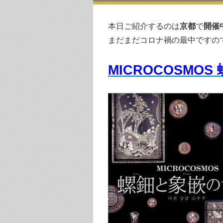
本日ご紹介するのは
京都
で
開催
まだまだコロナ禍の最中ですの
MICROCOSMO