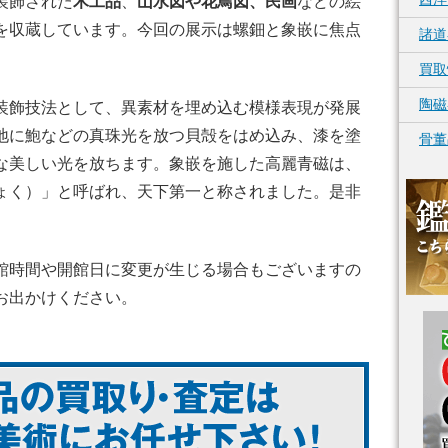
装飾された
木工品
、
山水図や花鳥図、民画
などの絵
を収蔵しています。今回の展示は螺鈿と象嵌に焦点
諸道
買取
陶磁
装飾技法として、異素材を埋め込む模様表現が発展
地に鮑などの真珠光を放つ貝殻をはめ込み、漆を塗
骨董
な美しい光を放ちます。象嵌を施した高麗青磁は、
ょく）」と呼ばれ、天下第一と称されました。是非
。
館時間や開館日に変更が生じる場合もございますの
お出かけください。