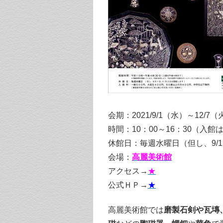
会期：2021/9/1（水）～12/7（
時間：10：00～16：30（入館は
休館日：毎週水曜日（但し、9/1
会場：
高麗美術館
アクセス→
★
公式ＨＰ→
★
高麗美術館では
磨製石剣や瓦塼