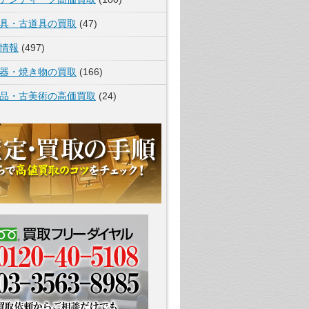
具・古道具の買取
(47)
情報
(497)
器・焼き物の買取
(166)
品・古美術の高価買取
(24)