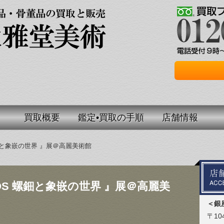
買取概要
鑑定•買取の手順
店舗情報
螺鈿と象嵌の世界 』展＠高麗美術館
MOS 螺鈿と象嵌の世界 』展＠高麗美
＜銀
〒104