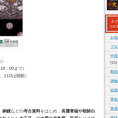
お知
ブロ
中国
火）
(10)
16：00まで）
彫刻
、11/3は開館）
掛軸
絵画
美術
茶道
、銅鏡
などの
考古資料
をはじめ、
高麗青磁や朝鮮白
西洋