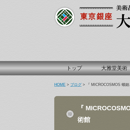
トップ
大雅堂美術
HOME
>
ブログ
>
『 MICROCOSMOS 
『 MICROCOS
術館