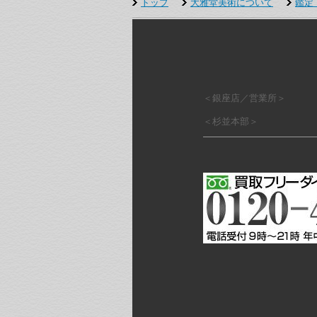
トップ
大雅堂美術について
鑑定
＜銀座店／営業所＞
＜杉並本部＞