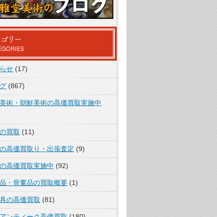
らせ
(17)
グ
(867)
美術・朝鮮美術の高価買取実施中
の買取
(11)
の高価買取り・出張査定
(9)
の高価買取実施中
(92)
品・骨董品の買取概要
(1)
具の高価買取
(81)
アンティーク高価買取
(180)