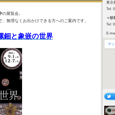
東京
Tel:
中
の展覧会。
＜杉
で、無理なくお出かけできる方へのご案内です。
Tel:
E-ma
S 螺鈿と象嵌の世界