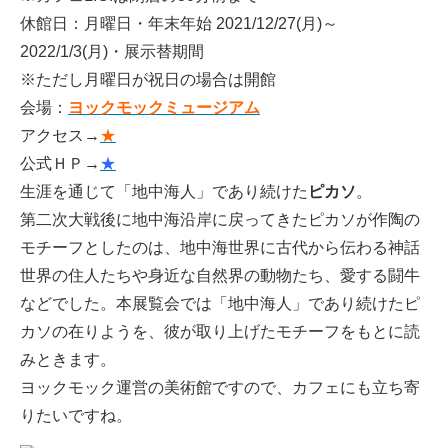
休館日：月曜日・年末年始 2021/12/27(月)～
2022/1/3(月)・展示替期間
※ただし月曜日が祝日の場合は開館
会場：
ヨックモックミュージアム
アクセス→
★
公式ＨＰ→
★
生涯を通じて「地中海人」であり続けた
ピカソ
。
第二次大戦後に地中海沿岸に戻ってきたピカソが作陶の
モチーフとしたのは、地中海世界に古代から伝わる神話
世界の住人たちや身近な自然界の動物たち、愛する闘牛
などでした。本展覧会では「地中海人」であり続けたピ
カソの在りようを、彼が取り上げたモチーフをもとに読
みときます。
ヨックモック運営の美術館ですので、カフェにも立ち寄
りたいですね。