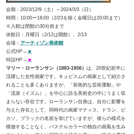
会期：2023/12/9（土）～2024/3/3（日）
時間：10:00ー18:00（2/23を除く金曜日は20:00まで）
※入館は閉館の30分前まで
休館日：月曜日（2/12は開館）、2/13
会場：
アーティゾン美術館
公式HP→
★
特設HP→
★
マリー・ローランサン（1883-1956）
は、20世紀前半に
活躍した女性画家です。キュビスムの画家として紹介さ
れることも多くありますが、「前衛的な芸術運動」や
「流派（イズム）」を中心に語る美術史の中にうまく収
まらない存在です。ローランサン自身は、自分に影響を
与えた存在として、同時代の画家マティス、ドラン、ピ
カソ、ブラックの名前を挙げていますが、彼らの様式を
模倣することなく、パステルカラーの独自の画風を生み