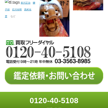
前川正治
獅
子頭
石川光明
高村光
雲
など
0120-40-5108