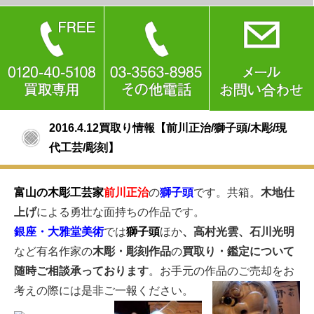
2016.4.12買取り情報【前川正治/獅子頭/木彫/現
代工芸/彫刻】
富山の木彫工芸家
前川正治
の
獅子頭
です。共箱。
木地仕
上げ
による勇壮な面持ちの作品です。
銀座・大雅堂美術
では
獅子頭
ほか
、高村光雲、石川光明
など有名作家の
木彫・彫刻作品
の
買取り・鑑定について
随時ご相談承っております
。お手元の作品のご売却をお
考えの際には是非ご一報ください。