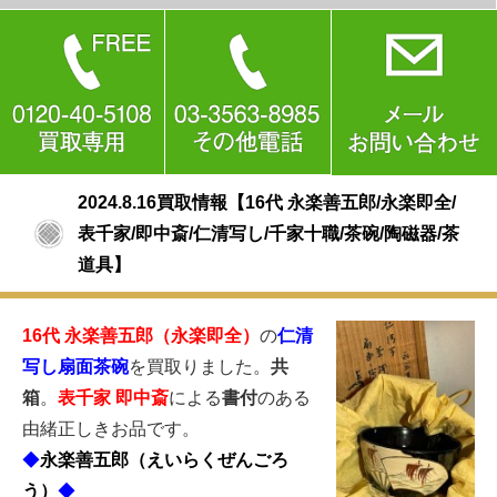
2024.8.16買取情報【16代 永楽善五郎/永楽即全/
表千家/即中斎/仁清写し/千家十職/茶碗/陶磁器/茶
道具】
16代 永楽善五郎（永楽即全）
の
仁清
写し扇面茶碗
を買取りました。
共
箱
。
表千家 即中斎
による
書付
のある
由緒正しきお品です。
◆
永楽善五郎（えいらくぜんごろ
う）
◆