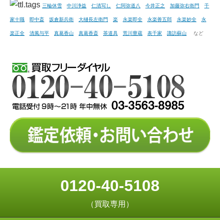
三輪休雪
中川浄益
仁清写し
仁阿弥道八
今井正之
加藤弥右衛門
千
家十職
即中斎
坂倉新兵衛
大樋長左衛門
楽
永楽即全
永楽善五郎
永楽妙全
永
楽正全
清風与平
真葛香山
真葛香斎
茶道具
荒川豊蔵
表千家
諏訪蘇山
など
0120-40-5108
（買取専用）