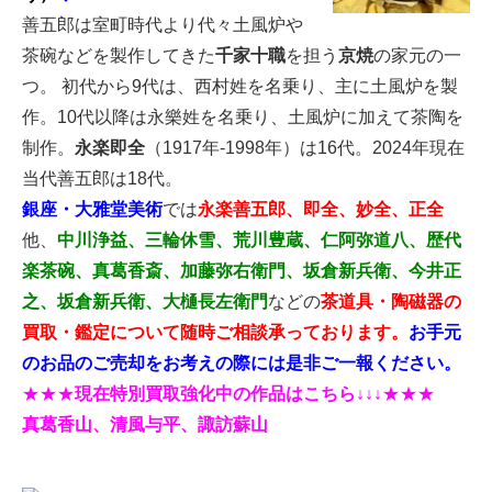
善五郎は室町時代より代々土風炉や
茶碗などを製作してきた
千家十職
を担う
京焼
の家元の一
つ。 初代から9代は、西村姓を名乗り、主に土風炉を製
作。10代以降は永樂姓を名乗り、土風炉に加えて茶陶を
制作。
永楽即全
（1917年-1998年）は16代。2024年現在
当代善五郎は18代。
銀座・大雅堂美術
では
永楽善五郎、即全、妙全、正全
他、
中川浄益、三輪休雪、荒川豊蔵、仁阿弥道八、歴代
楽茶碗、真葛香斎、加藤弥右衛門、坂倉新兵衛、今井正
之
、坂倉新兵衛、大樋長左衛門
などの
茶道具・陶磁器
の
買取・鑑定について随時ご相談承っております。
お手元
のお品のご売却をお考えの際には是非ご一報ください。
★★★
現在特別買取強化中の作品はこちら↓↓↓
★★★
真葛香山、清風与平、諏訪蘇山