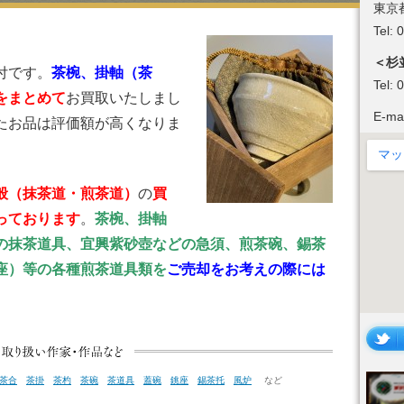
東京
Tel:
＜杉
付です。
茶椀、
掛軸
（茶
Tel:
をまとめて
お買取いたしまし
E-ma
たお品は評価額が高くなりま
般（抹茶道・煎茶道）
の
買
っております
。
茶椀、掛軸
の抹茶道具、宜興
紫
砂壺などの急須、煎茶碗、錫茶
座）等の各種煎茶道具類
を
ご売却をお考えの際には
茶合
茶掛
茶杓
茶碗
茶道具
蓋碗
銚座
錫茶托
風炉
など