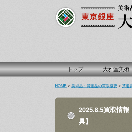
トップ
大雅堂美術
HOME
>
美術品・骨董品の買取概要
>
茶道
2025.8.5買取
具】