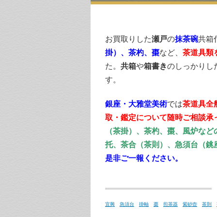
お買取りした
瀬戸
の
抹茶碗
共箱
掛）、茶杓、棗
など、
茶道具類
た。
共箱
や
箱書き
のしっかりし
す。
銀座・大雅堂美術
では
茶道具全
取・鑑定について随時ご相談承
（茶掛）、茶杓、棗、風炉など
托、茶合（茶則）、急須台（銚
是非ご一報ください。
宜興
急須台
掛軸
棗
煎茶器
紫砂壺
茶則