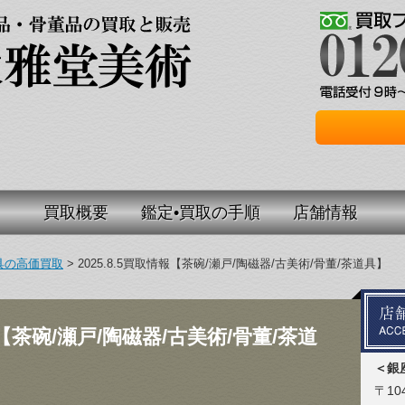
買取概要
鑑定•買取の手順
店舗情報
具の高価買取
>
2025.8.5買取情報【茶碗/瀬戸/陶磁器/古美術/骨董/茶道具】
情報【茶碗/瀬戸/陶磁器/古美術/骨董/茶道
＜銀
〒104