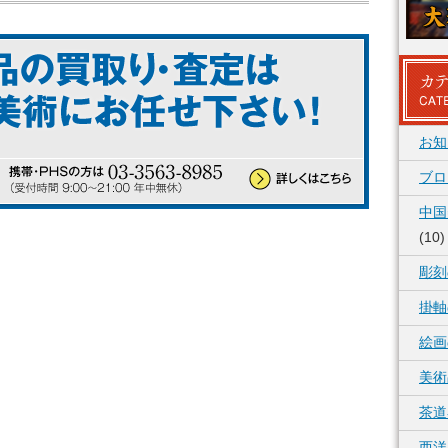
お知
ブロ
中国
(10)
彫刻
掛軸
絵画
美術
茶道
西洋