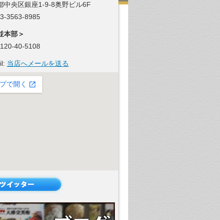
都中央区銀座1-9-8奥野ビル6F
 03-3563-8985
並本部＞
 0120-40-5108
il:
当店へメールを送る