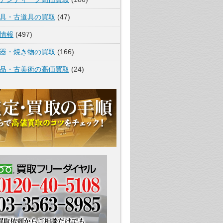
具・古道具の買取
(47)
情報
(497)
器・焼き物の買取
(166)
品・古美術の高価買取
(24)