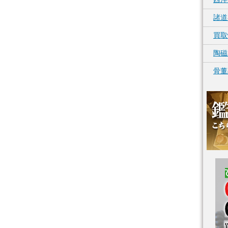
諸道
買取
陶磁
骨董