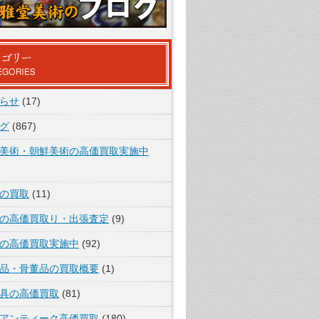
らせ
(17)
グ
(867)
美術・朝鮮美術の高価買取実施中
の買取
(11)
の高価買取り・出張査定
(9)
の高価買取実施中
(92)
品・骨董品の買取概要
(1)
具の高価買取
(81)
アンティーク高価買取
(180)