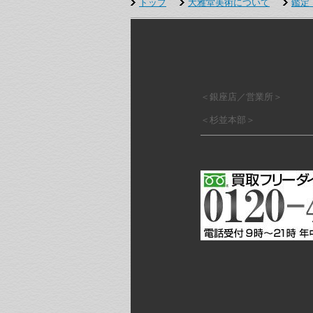
トップ
大雅堂美術について
鑑定
＜銀座店／営業所＞
＜杉並本部＞