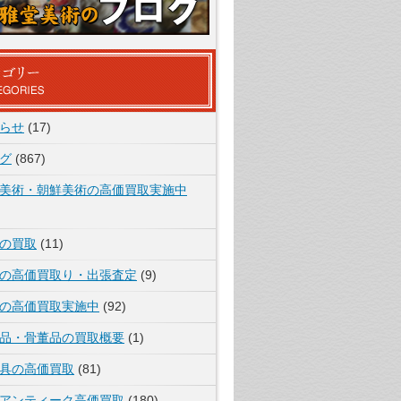
らせ
(17)
グ
(867)
美術・朝鮮美術の高価買取実施中
の買取
(11)
の高価買取り・出張査定
(9)
の高価買取実施中
(92)
品・骨董品の買取概要
(1)
具の高価買取
(81)
アンティーク高価買取
(180)