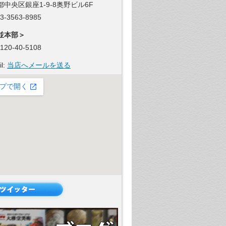
都中央区銀座1-9-8奥野ビル6F
 03-3563-8985
並本部＞
 0120-40-5108
il:
当店へメールを送る