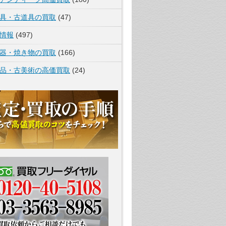
具・古道具の買取
(47)
情報
(497)
器・焼き物の買取
(166)
品・古美術の高価買取
(24)