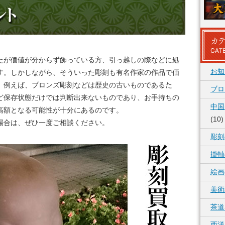
たが価値が分からず飾っている方、引っ越しの際などに処
お知
す。しかしながら、そういった彫刻も有名作家の作品で価
。例えば、ブロンズ彫刻などは歴史の古いものであるた
ブロ
ど保存状態だけでは判断出来ないものであり、お手持ちの
中国
高額となる可能性が十分にあるのです。
(10)
場合は、ぜひ一度ご相談ください。
彫刻
掛軸
絵画
美術
茶道
西洋