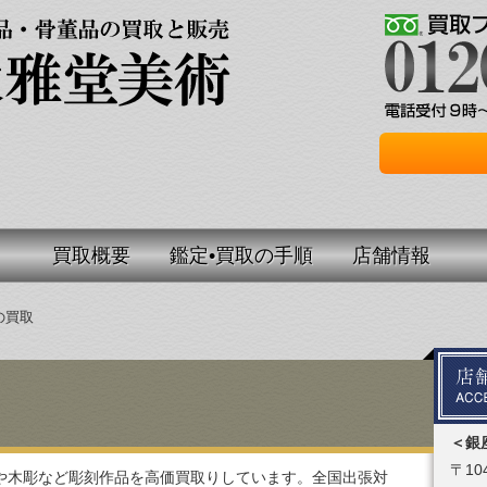
買取概要
鑑定•買取の手順
店舗情報
の買取
＜銀
〒104
や木彫など彫刻作品を高価買取りしています。全国出張対