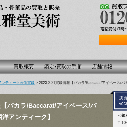
買取概要
鑑定•買取の手順
店舗情報
アンティーク高価買取
>
2023.2.21買取情報【バカラ/Baccarat/アイベ
情報【バカラ/Baccarat/アイベース/バ
＜銀
西洋アンティーク】
〒104