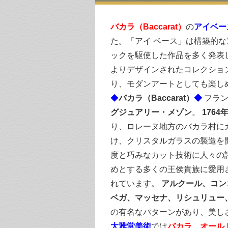
バカラ（Baccarat）
の
アイベース
た。「アイ ベース」は構築的
ックを駆使した作品を多く発表
よりデザインされたコレクショ
り、モダンアートとしても楽し
◆
バカラ（Baccarat）
◆
フラン
グジュアリー・メゾン
。
1764
り、ロレーヌ地方のバカラ村に
け、クリスタルガラスの製造を
度と巧みなカット技術に人々の
めとする多くの王侯貴族に愛用
れています。
アルクール、コン
ベガ、マッセナ、リシュリュー
の有名なパターンがあり、美し
大雅堂美術
では
バカラ、オール