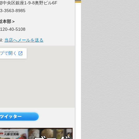
都中央区銀座1-9-8奥野ビル6F
 03-3563-8985
並本部＞
 0120-40-5108
il:
当店へメールを送る