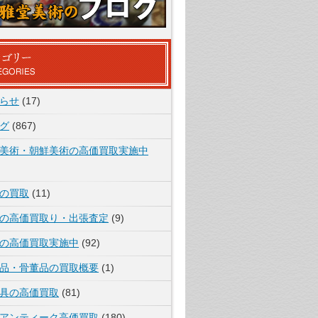
らせ
(17)
グ
(867)
美術・朝鮮美術の高価買取実施中
の買取
(11)
の高価買取り・出張査定
(9)
の高価買取実施中
(92)
品・骨董品の買取概要
(1)
具の高価買取
(81)
アンティーク高価買取
(180)