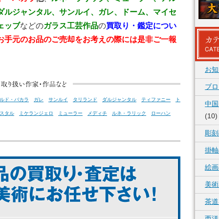
ダルジャンタル、サンルイ、ガレ、ドーム、マイセ
ェッブ
などの
ガラス工芸作品
の
買取り・鑑定につい
お手元のお品のご売却をお考えの際には是非ご一報
お知
ブロ
ルド・バカラ
ガレ
サンルイ
タリランド
ダルジャンタル
ティファニー
ト
中国
スタル
ミケランジェロ
ミューラー
メディチ
ルネ・ラリック
ローハン
(10)
彫刻
掛軸
絵画
美術
茶道
西洋