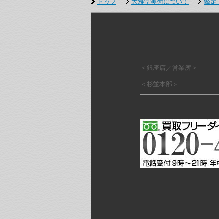
トップ
大雅堂美術について
鑑定
＜銀座店／営業所＞
＜杉並本部＞