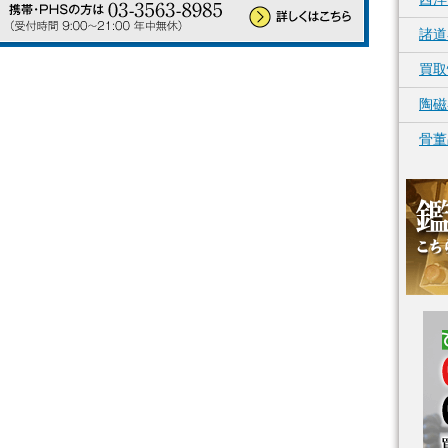
諸道
買取
陶磁
骨董