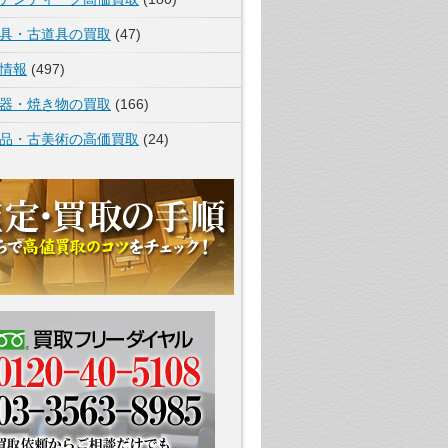
具・古道具の買取
(47)
情報
(497)
器・焼き物の買取
(166)
品・古美術の高価買取
(24)