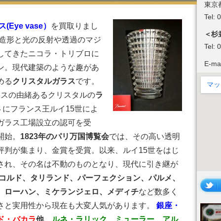
東京
Tel:
(Eye vase）
を買取りまし
＜杉
な造形と光の反射や透過のマジ
Tel:
してきたニコラ・トリブロに
E-ma
ン。現代建築のような趣があ
める
クリスタルガラス
です。
スの由緒あるクリスタルの
ラ
年
にフランス王ルイ15世によ
ガラス工場設立の認可を受
開始。
1823年のパリ万国博覧会
では、その高い透明
評判が集まり、金賞を受賞。以来、ルイ15世をはじ
され、その名は不動のものとなり、現代に引き継が
コルド、タリランド、パーフェクション、パルメ、
、ローハン、ミケランジェロ、メディチ
など数多く
さと実用性から現在も大変人気があります。
銀座・
ド・バカラ
他
、
ルネ・ラリック、ミューラー、アル