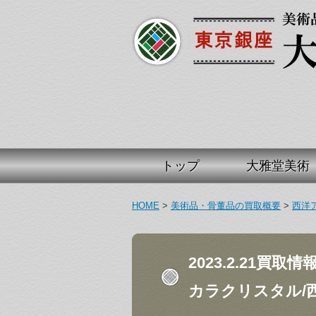
トップ
大雅堂美術
HOME
>
美術品・骨董品の買取概要
>
西洋
2023.2.21買取
カラクリスタル/