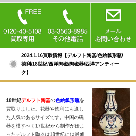
2024.1.16買取情報【デルフト陶器/色絵瓢形瓶/
徳利/18世紀/西洋陶磁/陶磁器/西洋アンティー
ク】
18世紀
デルフト陶器
の
色絵瓢形瓶
を
買取りました。花器や徳利にも適し
た人気のあるサイズです。中国の磁
器を模すべく17世紀から制作が始ま
ったデルフト陶器は18世紀には最盛