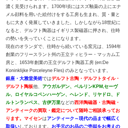
濃く見受けられます。1700年頃にはスズ釉薬の上にエナ
メル顔料を用いた絵付けをする工房も生まれ、質・量と
もに大きく発展していきました。しかしながら18世紀に
なると、デルフト陶器はイギリス製磁器に押され、往時
の勢いを失っていくことになります。
現在のオランダで、往時から続いている窯元は、1594年
創業のフリースラント州の王立ティヒラー・マッカム工
房と、1653年創業の王立デルフト陶器工房 (en:De
Koninklijke Porceleyne Fles) のみとなっています。
銀座・大雅堂美術
では
デルフト古陶・デルフトタイル・
デルフト陶板
他、
アウガルデン、ベルリンKPM,セーヴ
ル、ロイヤルコペンハーゲン、ヘレンド、リヤドロ、ド
ルトンランベス、古伊万里
などの
西洋陶磁器・古陶磁・
アンティークの買取・鑑定について随時ご相談承ってお
ります。
マイセン
は
アンティーク～現代の品まで幅広く
取扱い
しております。
お手元のお品のご売却をお考えの