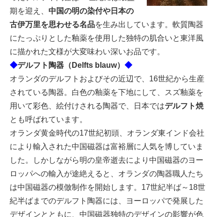
期を迎え、
中国の明の染付や日本の
古伊万里を思わせる名品
を生み出しています。軟質陶器
にたっぷりとした釉薬を使用した独特の肌合いと東洋風
に描かれた文様が大変味わい深いお品です。
◆
デルフト陶器（Delfts blauw）
◆
オランダのデルフトおよびその近辺で、16世紀から生産
されている陶器。白色の釉薬を下地にして、スズ釉薬を
用いて彩色、絵付けされる陶器で、日本では
デルフト焼
とも呼ばれています。
オランダ黄金時代の17世紀初頭、オランダ東インド会社
により輸入された中国磁器は富裕層に人気を博していま
した。しかしながら明の皇帝逝去により中国磁器のヨー
ロッパへの輸入が途絶えると、オランダの陶器職人たち
は中国磁器の模倣制作を開始します。17世紀半ば～18世
紀半ばまでのデルフト陶器には、ヨーロッパで発展した
デザインとともに、中国磁器独特のデザインの影響が色