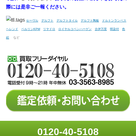
際には是非ご一報ください。
セーヴル
デルフト
デルフトタイル
デルフト陶板
ドルトンランベス
ヘレンド
ベルリンKPM
リヤドロ
ロイヤルコペンハーゲン
古伊万里
明染付
色
絵
など
0120-40-5108