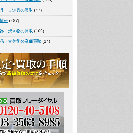
具・古道具の買取
(47)
情報
(497)
器・焼き物の買取
(166)
品・古美術の高価買取
(24)