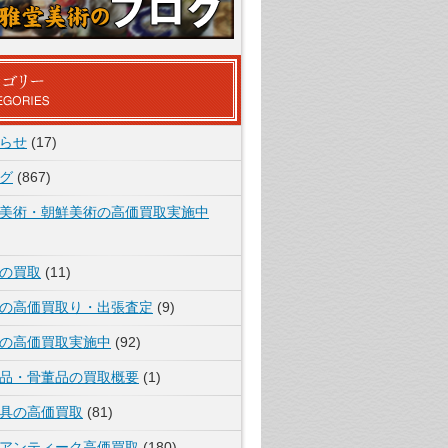
らせ
(17)
グ
(867)
美術・朝鮮美術の高価買取実施中
の買取
(11)
の高価買取り・出張査定
(9)
の高価買取実施中
(92)
品・骨董品の買取概要
(1)
具の高価買取
(81)
アンティーク高価買取
(180)