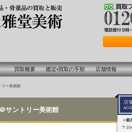
買取概要
鑑定•買取の手順
店舗情報
トリー美術館
＠サントリー美術館
＜銀
〒104