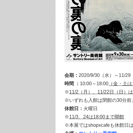
会期：
2020/9/30（水）～11/2
時間 ：
10:00～18:00
（金・土は10
※
11/2（月）、11/22日（日）は
※いずれも入館は閉館の30分前
休館日：
火曜日
※
11/3、24は18:00まで開館
※本展ではshopxcafeも休館日