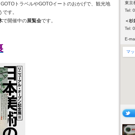
東京
GOTOトラベルやGOTOイートのおかげで、観光地
Tel:
うです。
木
で開催中の
展覧会
です。
＜杉
Tel:
E-ma
裏