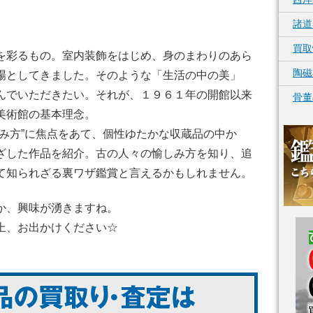
諸道
買取
を彩るもの。室内装飾をはじめ、身のまわりのあら
陶磁
場としてきました。そのような「生活の中の美」
んでいただきたい。それが、１９６１年の開館以来
骨董
美術館の基本理念。
しみ方”に焦点をあて、個性ゆたかな収蔵品の中か
ざした作品を紹介。古の人々の愉しみ方を知り、追
て知られざる裏ワザ鑑賞と言えるかもしれません。
か、興味が湧きますね。
上、お出かけください☆