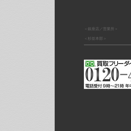
＜銀座店／営業所＞
＜杉並本部＞