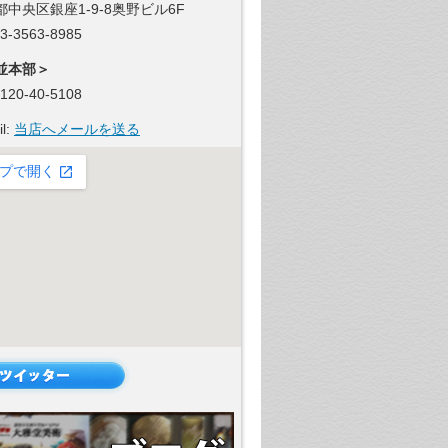
都中央区銀座1-9-8奥野ビル6F
 03-3563-8985
並本部＞
 0120-40-5108
il:
当店へメールを送る