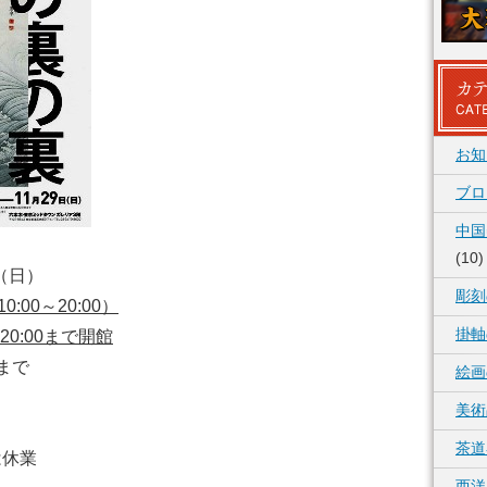
お知
ブロ
中国
(10)
9（日）
彫刻
:00～20:00）
掛軸
20:00まで開館
まで
絵画
美術
茶道
は休業
西洋