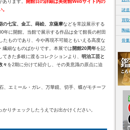
があります。
開館日の詳細は美術館Webサイト内の
い。
諸道
買取
期の七宝、金工、蒔絵、京薩摩
などを常設展示する
陶磁
00年に開館。当館で展示する作品は全て館長の村田
集したものであり、今や再現不可能ともいえる高度な
骨董
・繊細なものばかりです。本展では
開館20周年
を記
してきた多岐に渡るコレクションより、
明治工芸と
数々
を2期に分けて紹介し、その美意識の原点に迫
隕石、エミール・ガレ、万華鏡、切手、蝶がモチーフ
っかりチェックしたうえでお出かけください。