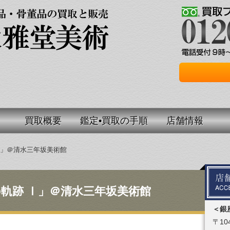
買取概要
鑑定•買取の手順
店舗情報
Ⅰ」＠清水三年坂美術館
の軌跡 Ⅰ」＠清水三年坂美術館
＜銀
〒104