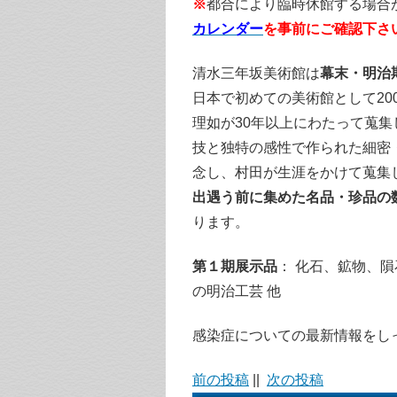
※
都合により臨時休館する場合
カレンダー
を事前にご確認下さ
清水三年坂美術館は
幕末・明治
日本で初めての美術館として20
理如が30年以上にわたって蒐
技と独特の感性で作られた細密
念し、村田が生涯をかけて蒐集
出遇う前に集めた名品・珍品の
ります。
第１期展示品
： 化石、鉱物、
の明治工芸 他
感染症についての最新情報をし
前の投稿
||
次の投稿