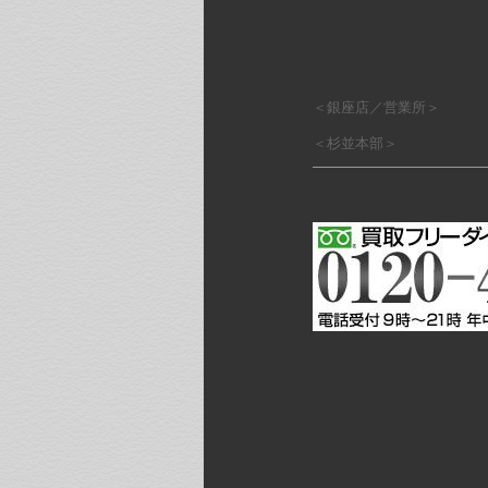
＜銀座店／営業所＞
＜杉並本部＞