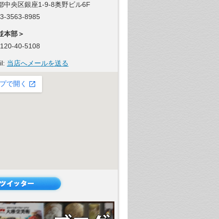
都中央区銀座1-9-8奥野ビル6F
 03-3563-8985
並本部＞
 0120-40-5108
il:
当店へメールを送る