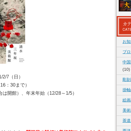
お知
ブロ
中国
(10)
21/2/7（日）
彫刻
は16：30まで）
掛軸
開館）、年末年始（12/28～1/5）
絵画
美術
茶道
西洋