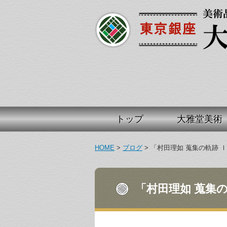
トップ
大雅堂美術
HOME
>
ブログ
>
「村田理如 蒐集の軌跡 
「村田理如 蒐集