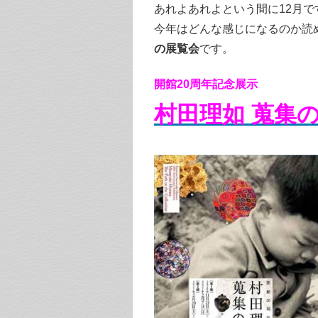
あれよあれよという間に12月
今年はどんな感じになるのか読
の展覧会
です。
開館20周年記念展示
村田理如 蒐集の