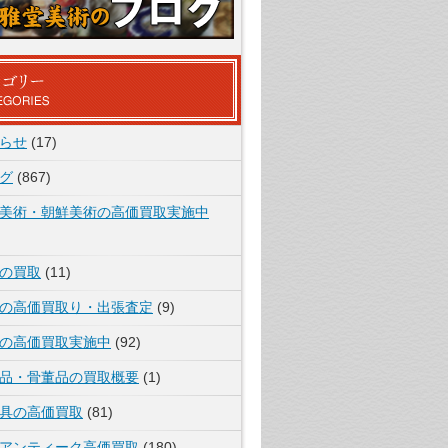
らせ
(17)
グ
(867)
美術・朝鮮美術の高価買取実施中
の買取
(11)
の高価買取り・出張査定
(9)
の高価買取実施中
(92)
品・骨董品の買取概要
(1)
具の高価買取
(81)
アンティーク高価買取
(180)