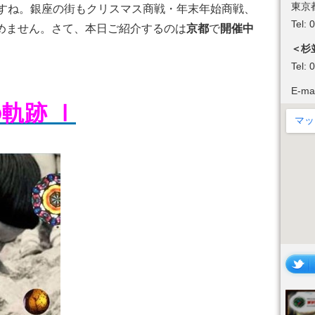
東京
ですね。銀座の街もクリスマス商戦・年末年始商戦、
Tel:
めません。さて、本日ご紹介するのは
京都
で
開催中
＜杉
Tel:
E-ma
軌跡 Ⅰ