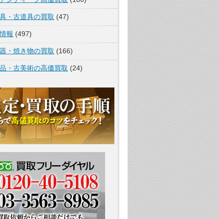
具・古道具の買取
(47)
情報
(497)
器・焼き物の買取
(166)
品・古美術の高価買取
(24)