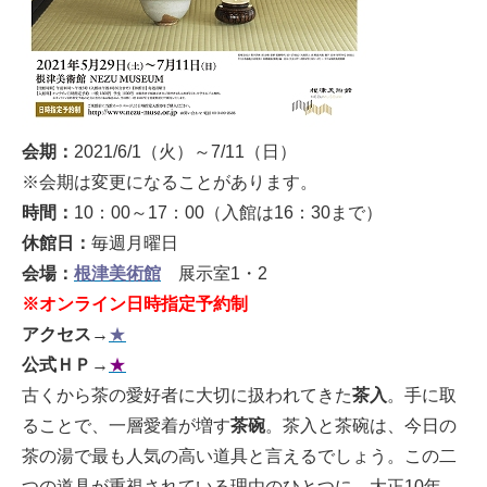
会期：
2021/6/1（火）～7/11（日）
※会期は変更になることがあります。
時間：
10：00～17：00（入館は16：30まで）
休館日：
毎週月曜日
会場：
根津美術館
展示室1・2
※オンライン日時指定予約制
アクセス
→
★
公式ＨＰ
→
★
古くから茶の愛好者に大切に扱われてきた
茶入
。手に取
ることで、一層愛着が増す
茶碗
。茶入と茶碗は、今日の
茶の湯で最も人気の高い道具と言えるでしょう。この二
つの道具が重視されている理由のひとつに、大正10年