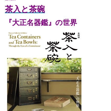
茶入と茶碗
『大正名器鑑』の世界