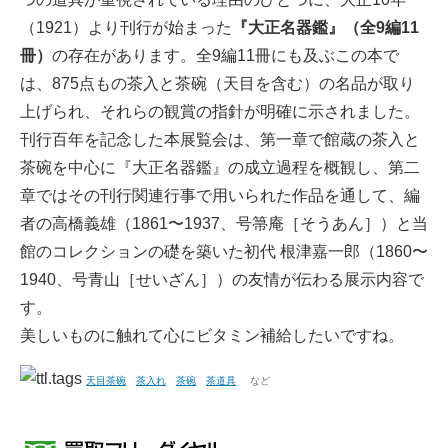
（1921）より刊行が始まった
『大正名器鑑』（全9編11
冊）
の存在があります。全9編11冊にも及ぶこの本で
は、875点もの茶入と茶碗（天目を含む）の名品が取り
上げられ、それらの観賞の指針が明確に示されました。
刊行百年を記念した本展覧会は、第一章で館蔵の茶入と
茶碗を中心に『大正名器鑑』の成立過程を概観し、第二
章ではその刊行関連行事で用いられた作品を通して、編
者の高橋義雄（1861〜1937、号箒庵［そうあん］）と当
館のコレクションの礎を築いた初代 根津嘉一郎（1860〜
1940、号青山［せいざん］）の友情が伝わる展示内容で
す。
美しいものに触れて心にビタミン補給したいですね。
天目茶碗
茶入れ
茶碗
茶道具
など