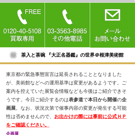
茶入と茶碗 『大正名器鑑』の世界＠根津美術館
東京都の緊急事態宣言は延長されることとなりました
が、美術館などへの運用基準は変更があるようです。ご
案内を控えていた展覧会情報なども今後はご紹介できそ
うです。今日ご紹介するのは
表参道
で
本日から開催
の
企
画展
。なお、状況次第で催事内容の変更が発生する可能
性は否めませんので、
お出かけの際には事前に公式ＨＰ
をご確認ください。
企画展