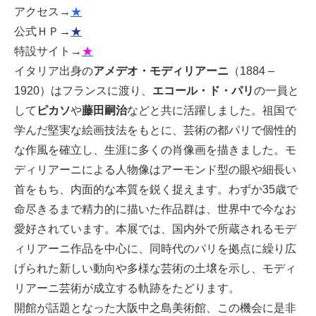
アクセス→
★
公式ＨＰ→
★
特設サイト→
★
イタリア出身の
アメデオ・モディリアーニ
（1884 –
1920）はフランスに渡り、
エコール・ド・パリ
の一員と
して
ピカソ
や
藤田嗣治
などと共に活躍しました。祖国で
学んだ堅実な絵画技法をもとに、芸術の都パリで個性的
な作風を確立し、生涯に多くの肖像画を描きました。モ
ディリアーニによる人物像はアーモンド型の眼や細長い
首をもち、内面的な本質を鋭く捉えます。わずか35歳で
命尽きるまで精力的に描いた作品群は、世界中で今なお
愛好されています。本展では、国内外で所蔵されるモデ
ィリアーニ作品を中心に、同時代のパリを拠点に繰り広
げられた新しい動向や多様な芸術の土壌を示し、モディ
リアーニ芸術が成立する軌跡をたどります。
開館が話題となった大阪中之島美術館、この機会に是非