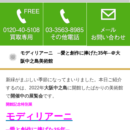
モディリアーニ ─愛と創作に捧げた35年─＠大
阪中之島美術館
新緑がまぶしい季節になってまいりました。本日ご紹介
するのは、2022年
大阪中之島
に開館したばかりの美術館
で
開催中の展覧会
です。
開館記念特別展
モディリアーニ
─愛と創作に捧げた35年─