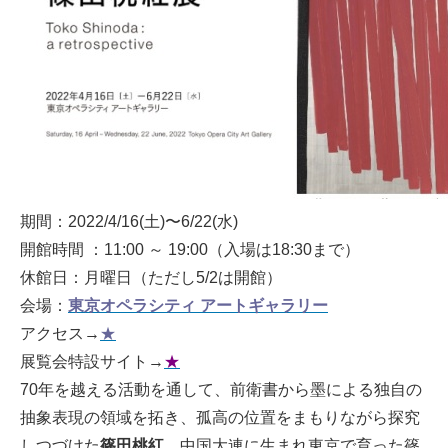
期間：2022/4/16(土)〜6/22(水)
開館時間 ：11:00 ～ 19:00（入場は18:30まで）
休館日：月曜日（ただし5/2は開館）
会場：
東京オペラシティ アートギャラリー
アクセス→
★
展覧会特設サイト→
★
70年を越える活動を通して、前衛書から墨による独自の
抽象表現の領域を拓き、孤高の位置をまもりながら探究
しつづけた
篠田桃紅
。中国大連に生まれ東京で育った篠