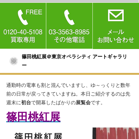
篠田桃紅展＠東京オペラシティ アートギャラリ
ー
通勤時の電車も割と混んでいますし、ゆ～っくりと数年
前の日常が戻ってきていますね。本日ご紹介するのは先
週末に
初台
で開幕したばかりの
展覧会
です。
篠田桃紅展