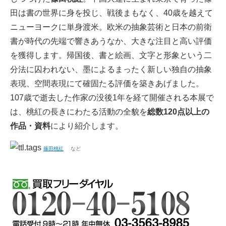
田は書の世界に身を投じ、戦後まもなく、40歳を越えて
ニューヨークに単身渡米。欧米の抽象芸術と日本の前衛
書が時代の先端で響きあうなか、大きな注目と高い評価
を獲得します。帰国後、書と絵画、文字と形象という二
分法に囚われない、墨によるまったく新しい独自の抽象
表現、空間表現にて確固たる評価を築きあげました。
107歳で逝去した作家の没後1年を経て開催される本展で
は、桃紅の長きにわたる活動の全貌を
総数120点以上の
作品・資料
により紹介します。
篠田桃紅
など