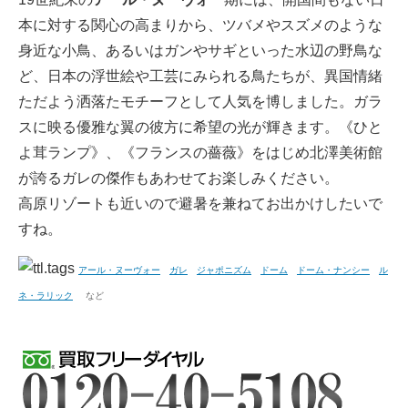
本に対する関心の高まりから、ツバメやスズメのような
身近な小鳥、あるいはガンやサギといった水辺の野鳥な
ど、日本の浮世絵や工芸にみられる鳥たちが、異国情緒
ただよう洒落たモチーフとして人気を博しました。ガラ
スに映る優雅な翼の彼方に希望の光が輝きます。《ひと
よ茸ランプ》、《フランスの薔薇》をはじめ北澤美術館
が誇るガレの傑作もあわせてお楽しみください。
高原リゾートも近いので避暑を兼ねてお出かけしたいで
すね。
アール・ヌーヴォー
ガレ
ジャポニズム
ドーム
ドーム・ナンシー
ル
ネ・ラリック
など