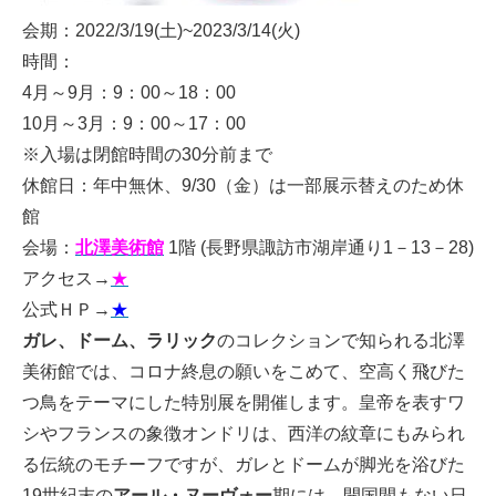
会期：2022/3/19(土)~2023/3/14(火)
時間：
4月～9月：9：00～18：00
10月～3月：9：00～17：00
※入場は閉館時間の30分前まで
休館日：年中無休、9/30（金）は一部展示替えのため休
館
会場：
北澤美術館
1階 (長野県諏訪市湖岸通り1－13－28)
アクセス→
★
公式ＨＰ→
★
ガレ、ドーム、ラリック
のコレクションで知られる北澤
美術館では、コロナ終息の願いをこめて、空高く飛びた
つ鳥をテーマにした特別展を開催します。皇帝を表すワ
シやフランスの象徴オンドリは、西洋の紋章にもみられ
る伝統のモチーフですが、ガレとドームが脚光を浴びた
19世紀末の
アール・ヌーヴォー
期には、開国間もない日