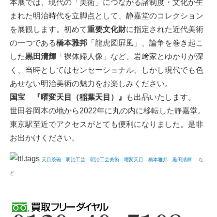
本展では、現代の「美術」につながる諸制度・文化が生
まれた明治時代を立脚点として、静嘉堂のコレクション
を展観します。初めて
重要文化財
に指定された近代美術
の一つである
橋本雅邦
「龍虎図屛風」、論争を巻き起こ
した
黒田清輝
「裸体婦人像」など、岩﨑家とゆかりが深
く、当時としてはセンセーショナル、しかし現代でも色
あせない明治美術の魅力をお楽しみください。
国宝 『曜変天目（稲葉天目）』
も出品いたします。
世田谷岡本の地から2022年に丸の内に移転した静嘉堂。
東京駅至近でアクセスがとても便利になりました。是非
お出かけください。
天目茶碗
明治工芸
明治工芸美術
曜変天目
橋本雅邦
黒田清輝
な
ど