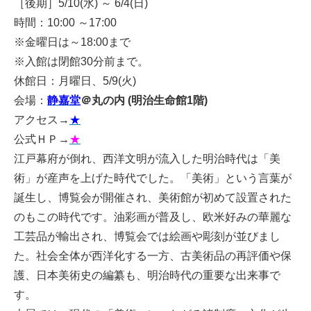
［後期］5/10(水) ～ 6/4(日)
時間：10:00 ～17:00
※金曜日は～18:00まで
※入館は閉館30分前まで。
休館日：月曜日、5/9(火)
会場：
静嘉堂
＠丸の内 (明治生命館1階)
アクセス→
★
公式ＨＰ→
★
江戸幕府が倒れ、西洋文明が流入した明治時代は「美
術」が産声を上げた時代でした。「美術」という言葉が
誕生し、博覧会が開催され、美術館が初めて設置された
のもこの時代です。油彩画が普及し、欧米好みの華麗な
工芸品が輸出され、博覧会では絵画や彫刻が並びまし
た。社会全体が西洋化する一方、古美術品の再評価や保
護、日本美術史の編纂も、明治時代の重要な出来事で
す。