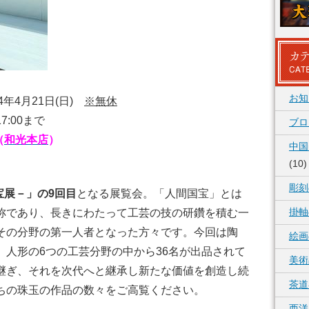
お知
24年4月21日(日)
※無休
7:00まで
ブロ
（
和光本店
）
中国
(10)
彫刻
宝展－」の9回目
となる展覧会。「人間国宝」とは
掛軸
称であり、長きにわたって工芸の技の研鑽を積む一
その分野の第一人者となった方々です。今回は陶
絵画
、人形の6つの工芸分野の中から36名が出品されて
美術
継ぎ、それを次代へと継承し新たな価値を創造し続
茶道
ちの珠玉の作品の数々をご高覧ください。
西洋