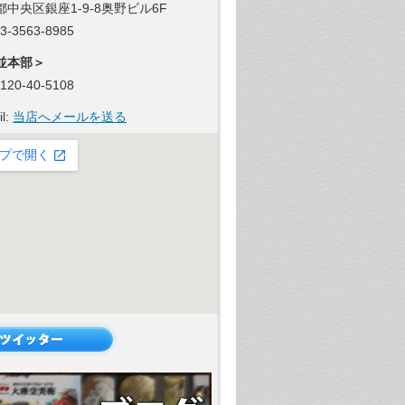
都中央区銀座1-9-8奥野ビル6F
 03-3563-8985
並本部＞
 0120-40-5108
il:
当店へメールを送る