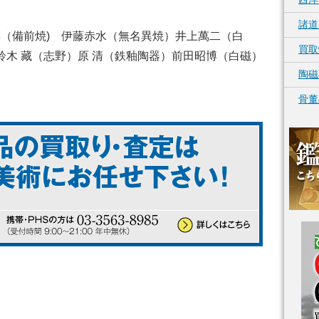
諸道
淳（備前焼) 伊藤赤水（無名異焼）井上萬二（白
買取
木 藏（志野）原 清（鉄釉陶器）前田昭博（白磁）
陶磁
骨董