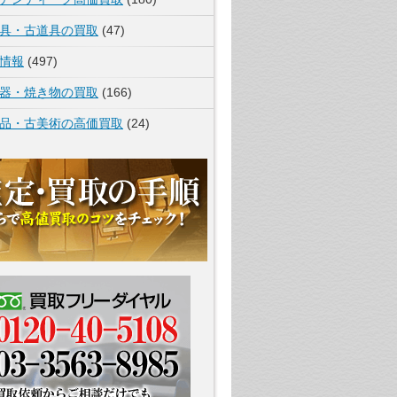
具・古道具の買取
(47)
情報
(497)
器・焼き物の買取
(166)
品・古美術の高価買取
(24)