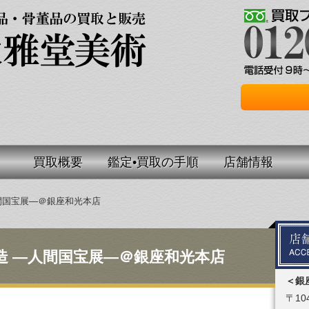
買取概要
鑑定•買取の手順
店舗情報
人間国宝展―＠銀座和光本店
創造 ―人間国宝展―＠銀座和光本店
＜銀
〒104