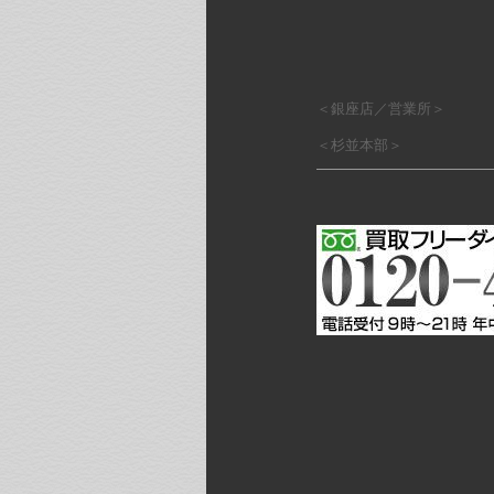
＜銀座店／営業所＞
＜杉並本部＞