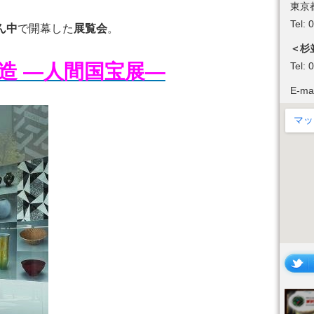
東京
。
Tel:
ん中
で開幕した
展覧会
。
＜杉
創造 ―人間国宝展―
Tel:
E-ma