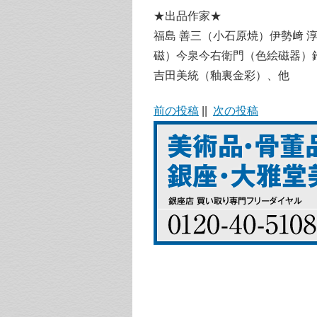
★出品作家★
福島 善三（小石原焼）伊勢﨑 
磁）今泉今右衛門（色絵磁器）鈴
吉田美統（釉裏金彩）、他
前の投稿
||
次の投稿