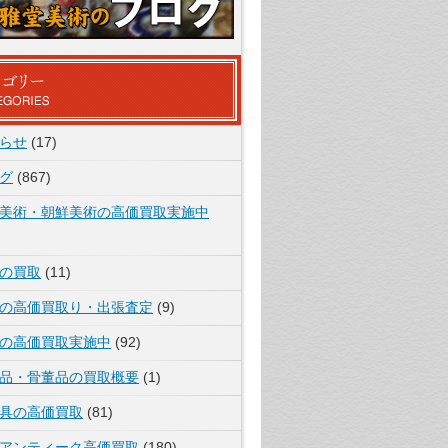
らせ
(17)
グ
(867)
美術・朝鮮美術の高価買取実施中
の買取
(11)
の高価買取り・出張査定
(9)
の高価買取実施中
(92)
品・骨董品の買取概要
(1)
具の高価買取
(81)
アンティーク高価買取
(180)