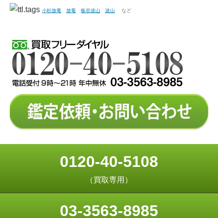
小杉放菴
放菴
板谷波山
波山
など
0120-40-5108
（買取専用）
03-3563-8985