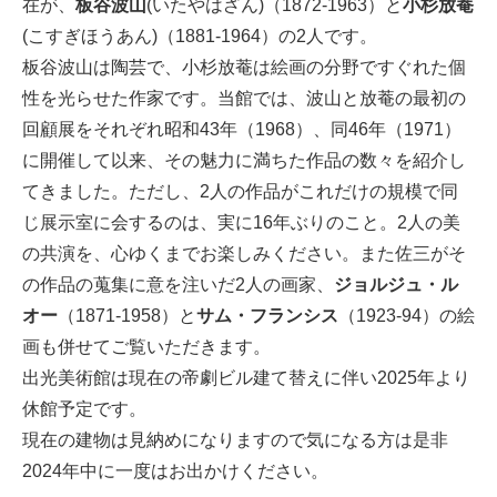
在が、
板谷波山
(いたやはざん)（1872-1963）と
小杉放菴
(こすぎほうあん)（1881-1964）の2人です。
板谷波山は陶芸で、小杉放菴は絵画の分野ですぐれた個
性を光らせた作家です。当館では、波山と放菴の最初の
回顧展をそれぞれ昭和43年（1968）、同46年（1971）
に開催して以来、その魅力に満ちた作品の数々を紹介し
てきました。ただし、2人の作品がこれだけの規模で同
じ展示室に会するのは、実に16年ぶりのこと。2人の美
の共演を、心ゆくまでお楽しみください。また佐三がそ
の作品の蒐集に意を注いだ2人の画家、
ジョルジュ・ル
オー
（1871-1958）と
サム・フランシス
（1923-94）の絵
画も併せてご覧いただきます。
出光美術館は現在の帝劇ビル建て替えに伴い2025年より
休館予定です。
現在の建物は見納めになりますので気になる方は是非
2024年中に一度はお出かけください。