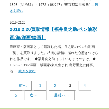
1898（明治31）～1972（昭和47）/東京都深川出身/ …
続
きを読む
2019.02.20
2019.2.20買取情報【福井良之助/ペン油彩
画/海/洋画/絵画】
洋画家・版画家として活躍した福井良之助のペン油彩画
「海」を買取りました。枯淡な詩情に溢れた心惹きつけら
れる作品です。 ◆福井良之助（ふくいりょうのすけ）◆
1923～1986/洋画・版画家/東京生まれ 島野重之に師事。
淡 …
続きを読む
←前へ
1
2
3
4
5
次へ→
最後へ→