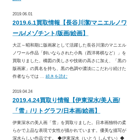
2019.06.01
2019.6.1買取情報【長谷川潔/マニエルノワ
ール/メゾチント/版画/絵画】
大正～昭和期に版画家として活躍した長谷川潔のマニエル
ノワール作品「飼いならされた小鳥（西洋将棋など）」を
買取りました。構図の美しさや技術の高さに加え、「黒の
版画家」の異名を持ち、黒の色調や濃淡にこだわり続けた
作者ならでは …
続きを読む
2019.04.24
2019.4.24買取り情報【伊東深水/美人画/
「雪」/リトグラフ/日本画/絵画】
伊東深水の美人画「雪」を買取りました。日本画独特の柔
らかで上品な表現で女性が描かれています。優美な描写が
深水らしい作品です。 ◆伊東深水（いとう しんすい）◆