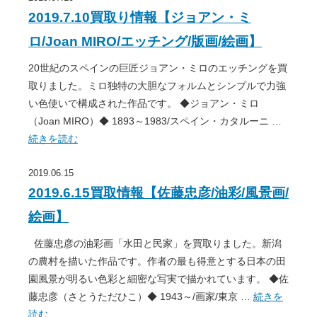
2019.7.10買取り情報【ジョアン・ミ
ロ/Joan MIRO/エッチング/版画/絵画】
20世紀のスペインの巨匠ジョアン・ミロのエッチングを買
取りました。ミロ独特の大胆なフォルムとシンプルで力強
い色使いで構成された作品です。 ◆ジョアン・ミロ
（Joan MIRO）◆ 1893～1983/スペイン・カタルーニ …
続きを読む
2019.06.15
2019.6.15買取情報【佐藤忠彦/油彩/風景画/
絵画】
佐藤忠彦の油彩画「水田と民家」を買取りました。新潟
の農村を描いた作品です。作者の最も得意とする日本の田
園風景が明るい色彩と細密な写実で描かれています。 ◆佐
藤忠彦（さとうただひこ）◆ 1943～/画家/東京 …
続きを
読む