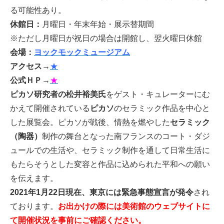
る可能性あり。
休館日：
月曜日・年末年始・展示替期間
※ただし月曜日が祝日の場合は開館し、翌火曜日休館
会場：
ヨックモックミュージアム
アクセス
→
★
公式ＨＰ
→
★
ピカソ研究者の松井裕美氏
をゲスト・キュレーターにむ
かえて開催されている
ピカソ
のセラミック作品を中心と
した展覧会。ピカソが戦後、情熱を燃やした
セラミック
（陶器）
制作の舞台となった南フランスのコート・ダジ
ュールでの生活や、セラミック制作を通して日常生活に
もたらそうとした変容と作品に込められた平和への願い
を伝えます。
2021年1月22日現在、東京には緊急事態宣言が発令
され
ております。
お出かけの際には美術館のウェブサイトに
て開催状況を事前にご確認ください。