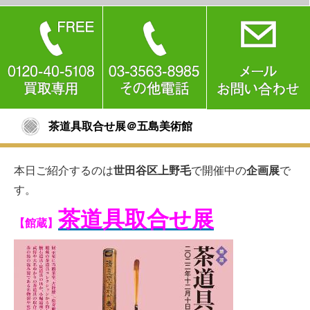
茶道具取合せ展＠五島美術館
本日ご紹介するのは
世田谷区上野毛
で開催中の
企画展
で
す。
茶道具取合せ展
【館蔵】